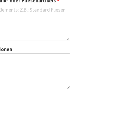
ik- oder Fliesenartikels
*
ionen