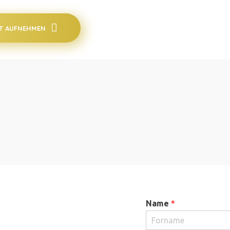
T AUFNEHMEN
Name
*
ar